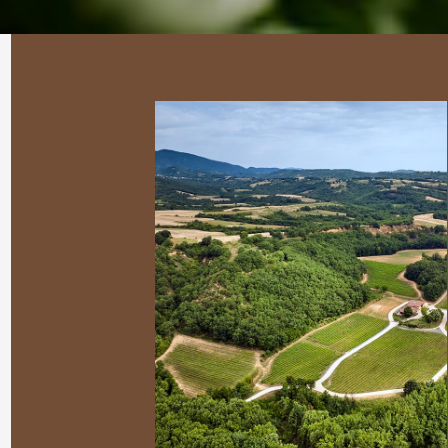
Γ
ο
υ
μ
έ
ν
ι
σ