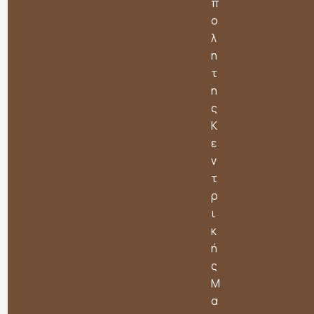
π
ο
λ
η
τ
η
ς
Κ
ε
ν
τ
ρ
ι
κ
ή
ς
Μ
α