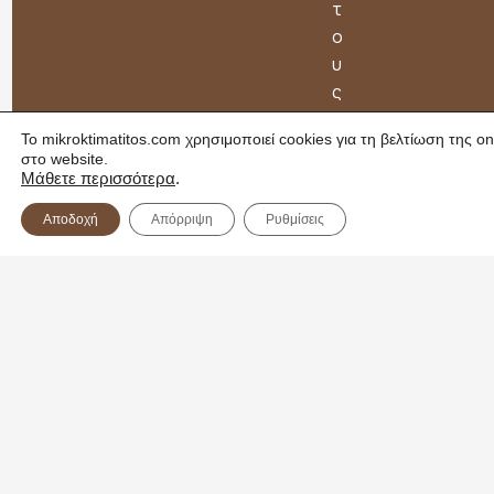
τ
ο
υ
ς
π
To mikroktimatitos.com χρησιμοποιεί cookies για τη βελτίωση της on
ρ
στο website.
ό
Μάθετε περισσότερα
.
π
Αποδοχή
Απόρριψη
Ρυθμίσεις
ο
δ
ε
ς
τ
ο
υ
β
ο
υ