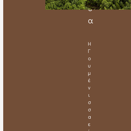
σ
α
Η
Γ
ο
υ
μ
έ
ν
ι
σ
σ
α
ε