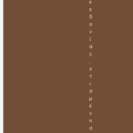
κ
ε
δ
ο
ν
ί
α
ς
,
χ
τ
ι
σ
μ
έ
ν
η
σ