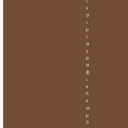
ί
ν
α
ι
μ
ι
α
γ
ρ
α
φ
ι
κ
ή
κ
ω
μ
ό