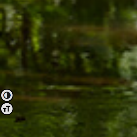
Εναλλαγή Υψηλής Αντίθεσης
Εναλλαγή Μεγέθους Γραμμάτων